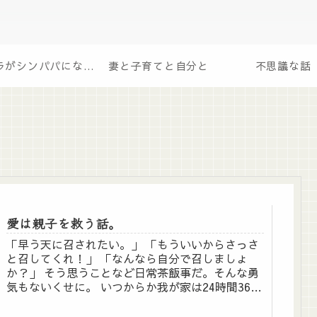
オイラがシンパパになるまで
妻と子育てと自分と
不思議な話
愛は親子を救う話。
「早う天に召されたい。」 「もういいからさっさ
と召してくれ！」 「なんなら自分で召しましょ
か？」 そう思うことなど日常茶飯事だ。そんな勇
気もないくせに。 いつからか我が家は24時間366
日営業の飲茶の店になってしまい、頼んでもない
のに次から...