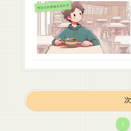
今日のお弁当＆おかず
次
1