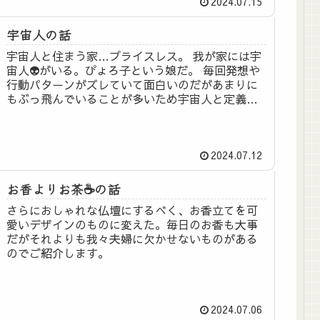
2024.07.15
宇宙人の話
宇宙人と住まう家…プライスレス。 我が家には宇
宙人👽がいる。ぴょろ子という娘だ。 毎回発想や
行動パターンがズレていて面白いのだがあまりに
もぶっ飛んでいることが多いため宇宙人と定義し
ている。 異常なほどまでにうどんを愛し、結果の
悪いテストは人...
2024.07.12
お香よりお茶☕️の話
さらにおしゃれな仏壇にするべく、お香立てを可
愛いデザインのものに変えた。毎日のお香も大事
だがそれよりも我々夫婦に欠かせないものがある
のでご紹介します。
2024.07.06