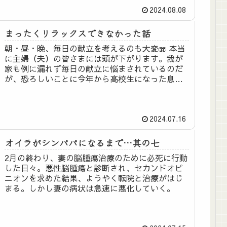
2024.08.08
まったくリラックスできなかった話
朝・昼・晩、毎日の献立を考えるのも大変🫨 本当
に主婦（夫）の皆さまには頭が下がります。我が
家も例に漏れず毎日の献立に悩まされているのだ
が、恐ろしいことに今年から高校生になった息子
のお弁当まで追加された。 先日、期末テストが終
わった息子のたれ...
2024.07.16
オイラがシンパパになるまで…其の七
2月の終わり、妻の脳腫瘍治療のために必死に行動
した日々。悪性脳腫瘍と診断され、セカンドオピ
ニオンを求めた結果、ようやく転院と治療がはじ
まる。しかし妻の病状は急速に悪化していく。