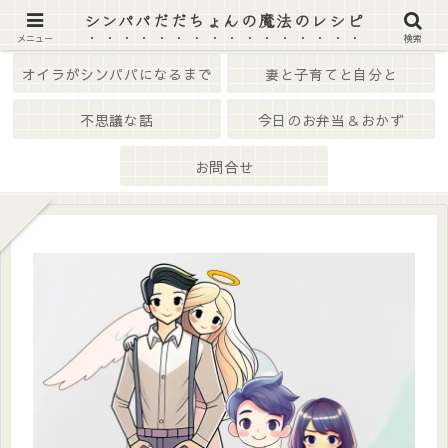
シンパパだだちょんの魔法のレシピ
ホーム
はじめての方へ
メニュー
検索
オイラがシンパパになるまで
妻と子育てと自分と
不思議な話
今日のお弁当＆おかず
お問合せ