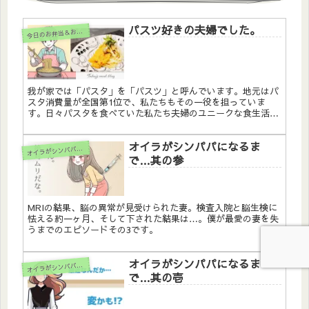
パスツ好きの夫婦でした。
今
日のお弁当＆おかず
我が家では「パスタ」を「パスツ」と呼んでいます。地元はパ
スタ消費量が全国第1位で、私たちもその一役を担っていま
す。日々パスタを食べていた私たち夫婦のユニークな食生活に
ついて紹介します。特に妻が好きだった「たっぷり海老とモッ
ツァレラチーズのトマトクリーム」を再現しようとした思い出
オイラがシンパパになるま
も。パスタの魅力と家族の温かいエピソードをお楽しみくださ
イラがシンパパになるまで
オ
い。
で…其の参
MRIの結果、脳の異常が見受けられた妻。検査入院と脳生検に
怯える約一ヶ月、そして下された結果は…。僕が最愛の妻を失
うまでのエピソードその3です。
オイラがシンパパになるま
イラがシンパパになるまで
オ
で…其の壱