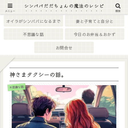
シンパパだだちょんの魔法のレシピ
ホーム
はじめての方へ
メニュー
検索
オイラがシンパパになるまで
妻と子育てと自分と
不思議な話
今日のお弁当＆おかず
お問合せ
神さまタクシーの話。
不思議な話