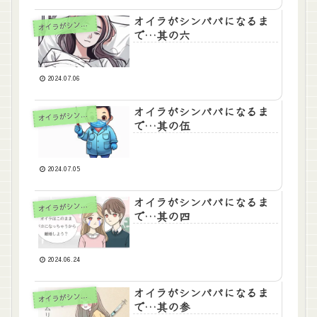
オイラがシンパパになるま
イラがシンパパになるまで
オ
で…其の六
2024.07.06
オイラがシンパパになるま
イラがシンパパになるまで
オ
で…其の伍
2024.07.05
オイラがシンパパになるま
イラがシンパパになるまで
オ
で…其の四
2024.06.24
オイラがシンパパになるま
イラがシンパパになるまで
オ
で…其の参