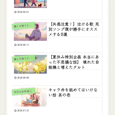
2024.09.01
【共感注意！】泣ける歌 死
妻
と子育てと自分と
別ソング僕が勝手にオスス
メする8選
2024.08.11
【夏休み特別企画 本当にあ
妻
と子育てと自分と
った不思議な話】 壊れた自
販機と増えたタルト
2024.08.08
キャラ弁を舐めてはいけな
日のお弁当＆おかず
今
い話 其の壱
2024.07.21