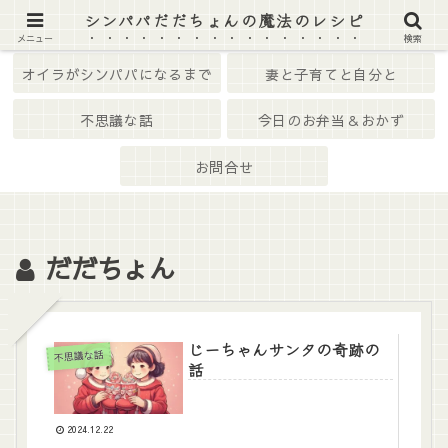
シンパパだだちょんの魔法のレシピ
ホーム
はじめての方へ
メニュー
検索
オイラがシンパパになるまで
妻と子育てと自分と
不思議な話
今日のお弁当＆おかず
お問合せ
だだちょん
じーちゃんサンタの奇跡の
不思議な話
話
2024.12.22