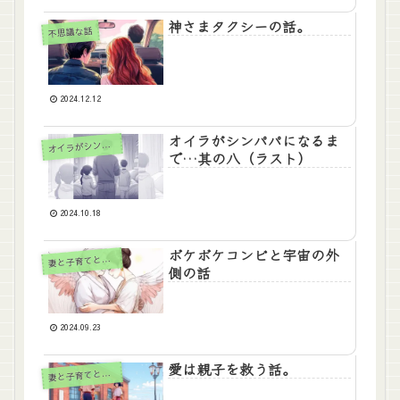
神さまタクシーの話。
不思議な話
2024.12.12
オイラがシンパパになるま
イラがシンパパになるまで
オ
で…其の八（ラスト）
2024.10.18
ボケボケコンビと宇宙の外
妻
と子育てと自分と
側の話
2024.09.23
愛は親子を救う話。
妻
と子育てと自分と