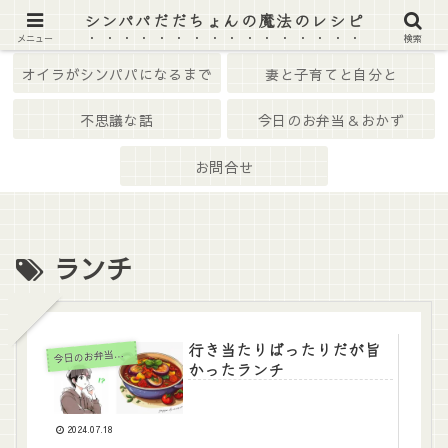
シンパパだだちょんの魔法のレシピ
ホーム
はじめての方へ
メニュー
検索
オイラがシンパパになるまで
妻と子育てと自分と
不思議な話
今日のお弁当＆おかず
お問合せ
ランチ
行き当たりばったりだが旨
日のお弁当＆おかず
今
かったランチ
2024.07.18