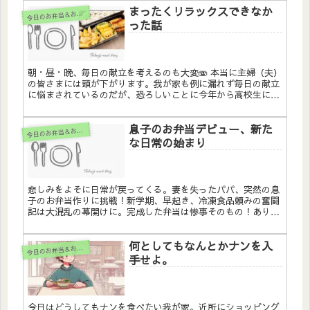
まったくリラックスできなか
も。パスタの魅力と家族の温かいエピソードをお楽しみくださ
今
日のお弁当＆おかず
い。
った話
朝・昼・晩、毎日の献立を考えるのも大変🫨 本当に主婦（夫）
の皆さまには頭が下がります。我が家も例に漏れず毎日の献立
に悩まされているのだが、恐ろしいことに今年から高校生にな
った息子のお弁当まで追加された。 先日、期末テストが終わっ
た息子のたれ...
息子のお弁当デビュー、新た
今
日のお弁当＆おかず
な日常の始まり
悲しみをよそに日常が戻ってくる。妻を失ったパパ、突然の息
子のお弁当作りに挑戦！新学期、早起き、冷凍食品頼みの奮闘
記は大混乱の幕開けに。完成した弁当は惨事そのもの！ありが
とう、冷凍食品の救世主たち。
何としてもなんとかナンを入
今
日のお弁当＆おかず
手せよ。
今日はどうしてもナンを食べたい我が家。近所にショッピング