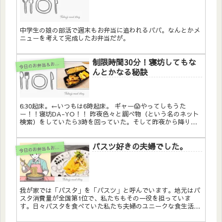
中学生の娘の部活で週末もお弁当に追われるパパ。なんとかメ
ニューを考えて完成したお弁当だが。
制限時間30分！寝坊してもな
今
日のお弁当＆おかず
んとかなる秘訣
6:30起床。←いつもは6時起床。 ギャー😱やってしもうた
ー！！寝坊DA-YO！！ 昨夜色々と調べ物（という名のネット
検索）をしていたら3時を回っていた。そして昨夜から降り続
ける雨のマイナスイオン効果で今日は眠い眠い🥱 しかし、今日
もたれ吉...
パスツ好きの夫婦でした。
今
日のお弁当＆おかず
我が家では「パスタ」を「パスツ」と呼んでいます。地元はパ
スタ消費量が全国第1位で、私たちもその一役を担っていま
す。日々パスタを食べていた私たち夫婦のユニークな食生活に
ついて紹介します。特に妻が好きだった「たっぷり海老とモッ
ツァレラチーズのトマトクリーム」を再現しようとした思い出