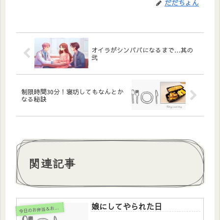
だだちょん
オイラがシンパパになるまで…其の
弐
制限時間30分！寝坊してもなんとか
なる秘訣
関連記事
娘にしてやられた日
今
日のお弁当＆おかず